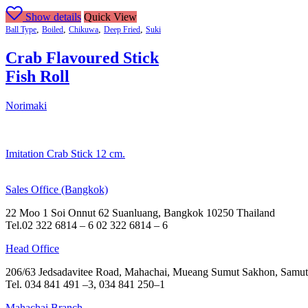
Show details
Quick View
,
,
,
,
Ball Type
Boiled
Chikuwa
Deep Fried
Suki
Crab Flavoured Stick
Fish Roll
Norimaki
Imitation Crab Stick 12 cm.
Sales Office (Bangkok)
22 Moo 1 Soi Onnut 62 Suanluang, Bangkok 10250 Thailand
Tel.02 322 6814 – 6 02 322 6814 – 6
Head Office
206/63 Jedsadavitee Road, Mahachai, Mueang Sumut Sakhon, Samut
Tel. 034 841 491 –3, 034 841 250–1
Mahachai Branch