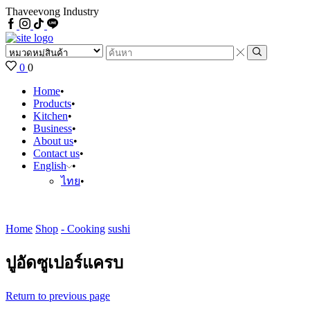
Thaveevong Industry
Facebook
IG
Tiktok
Line
Search
input
Search
0
0
Home
Products
Kitchen
Business
About us
Contact us
English
ไทย
Home
Shop
- Cooking
sushi
ปูอัดซูเปอร์แครบ
Return to previous page