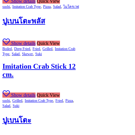
Show details
Quick View
,
,
,
,
sushi
Imitation Crab Type
Pizza
Salad
ไมโครเวฟ
ปูเบนโตะพลัส
Show details
Quick View
,
,
,
,
Boiled
Deep Fried
Fried
Grilled
Imitation Crab
,
,
,
Type
Salad
Skewer
Suki
Imitation Crab Stick 12
cm.
Show details
Quick View
,
,
,
,
,
sushi
Grilled
Imitation Crab Type
Fried
Pizza
,
Salad
Suki
ปูเบนโตะ