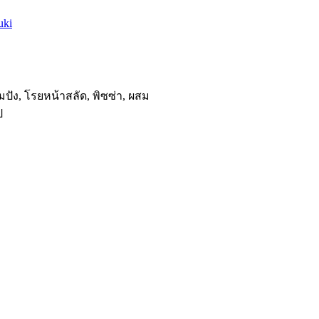
uki
ปัง, โรยหน้าสลัด, พิซซ่า, ผสม
ป