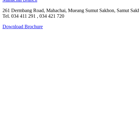
261 Dermbang Road, Mahachai, Mueang Sumut Sakhon, Samut Sakh
Tel. 034 411 291 , 034 421 720
Download Brochure
Facebook
Instagram
Tik-
Line
tok