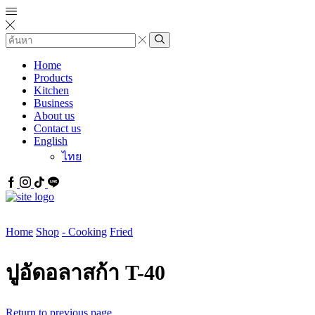
Search
input
Search
Home
Products
Kitchen
Business
About us
Contact us
English
ไทย
Facebook
IG
Tiktok
Line
Home
Shop
- Cooking
Fried
ปูอัดอลาสก้า T-40
Return to previous page