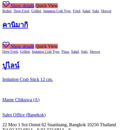
Show details
Quick View
,
,
,
,
,
,
,
Boiled
Deep Fried
Grilled
Imitation Crab Type
Fried
Salad
Suki
Skewer
คานิมากิ
Show details
Quick View
,
,
,
,
,
,
Deep Fried
Grilled
Imitation Crab Type
Pizza
Salad
Suki
Skewer
ปูไลน์
Imitation Crab Stick 12 cm.
Mame Chikuwa (A)
Sales Office (Bangkok)
22 Moo 1 Soi Onnut 62 Suanluang, Bangkok 10250 Thailand
Tel.02 322 6814 – 6 02 322 6814 – 6