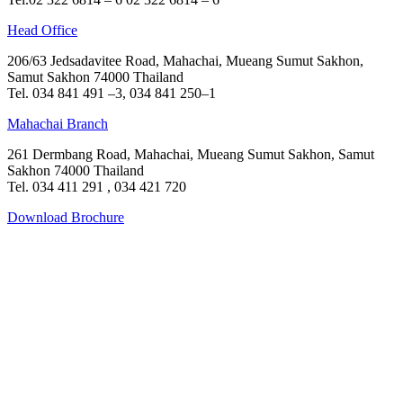
Head Office
206/63 Jedsadavitee Road, Mahachai, Mueang Sumut Sakhon,
Samut Sakhon 74000 Thailand
Tel. 034 841 491 –3, 034 841 250–1
Mahachai Branch
261 Dermbang Road, Mahachai, Mueang Sumut Sakhon, Samut
Sakhon 74000 Thailand
Tel. 034 411 291 , 034 421 720
Download Brochure
Facebook
Instagram
Tik-
Line
tok