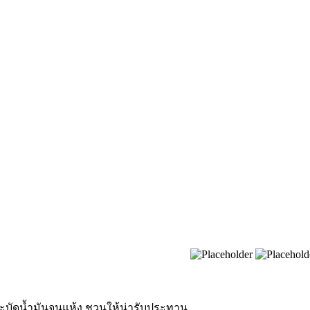
สะบัดน้ำมันจนแห้ง ชวนให้น่ารับประทาน