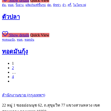
Show details
Quick View
,
,
,
,
,
,
,
,
ต้ม
ทอด
ปิ้งย่าง
ผลิตภัณฑ์ขึ้นรูป
ผัด
พิซซ่า
ยำ
สุกี้
ไมโครเวฟ
ตัวปลา
Show details
Quick View
,
,
ชุบขนมปัง
ทอด
ทอดมัน
ทอดมันกุ้ง
1
2
…
4
next
สำนักงานขาย (กรุงเทพฯ)
22 หมู่ 1 ซอยอ่อนนุช 62, ถ.สุขุมวิท 77 แขวงสวนหลวง เขต