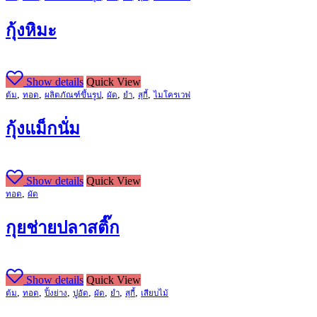
กุ้งหิมะ
Show details
Quick View
,
,
,
,
,
,
ต้ม
ทอด
ผลิตภัณฑ์ขึ้นรูป
ผัด
ยำ
สุกี้
ไมโครเวฟ
กุ้งแม็กนั่ม
Show details
Quick View
,
ทอด
ผัด
กุยช่ายปลาสติ๊ก
Show details
Quick View
,
,
,
,
,
,
,
ต้ม
ทอด
ปิ้งย่าง
ปูอัด
ผัด
ยำ
สุกี้
เสียบไม้