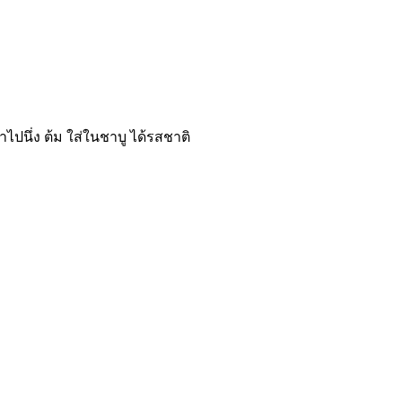
ไปนึ่ง ต้ม ใส่ในชาบู ได้รสชาติ