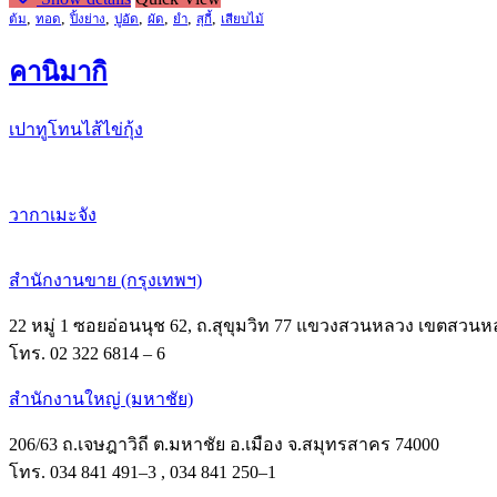
,
,
,
,
,
,
,
ต้ม
ทอด
ปิ้งย่าง
ปูอัด
ผัด
ยำ
สุกี้
เสียบไม้
คานิมากิ
เปาทูโทนไส้ไข่กุ้ง
วากาเมะจัง
สำนักงานขาย (กรุงเทพฯ)
22 หมู่ 1 ซอยอ่อนนุช 62, ถ.สุขุมวิท 77 แขวงสวนหลวง เขตสวนห
โทร. 02 322 6814 – 6
สำนักงานใหญ่ (มหาชัย)
206/63 ถ.เจษฎาวิถี ต.มหาชัย อ.เมือง จ.สมุทรสาคร 74000
โทร. 034 841 491–3 , 034 841 250–1